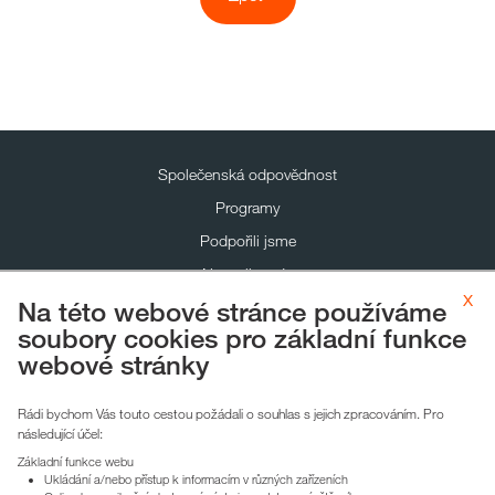
Společenská odpovědnost
Programy
Podpořili jsme
Napsali o nás
x
Na této webové stránce používáme
Pro žadatele
soubory cookies pro základní funkce
Kontakty
webové stránky
GDPR
Zpracování cookies
Rádi bychom Vás touto cestou požádali o souhlas s jejich zpracováním. Pro
následující účel:
Základní funkce webu
HEIMSTADEN CZECH
Ukládání a/nebo přístup k informacím v různých zařízeních