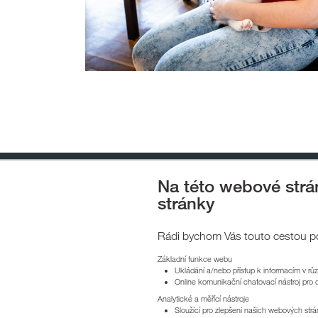
Na této webové str
stránky
Společenská odpovědnost
Pro
Rádi bychom Vás touto cestou pož
Základní funkce webu
Ukládání a/nebo přístup k informacím v rů
HEIMS
Online komunikační chatovací nástroj pro 
Analytické a měřící nástroje
Sloužící pro zlepšení našich webových str