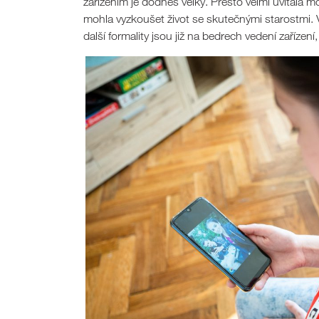
zařízením je dodnes velký. Přesto velmi uvítala 
mohla vyzkoušet život se skutečnými starostmi. V
další formality jsou již na bedrech vedení zařízen