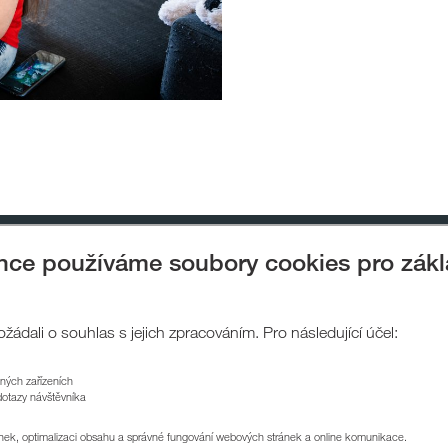
ánce používáme soubory cookies pro zák
gramy
Podpořili jsme
Napsali o nás
Pro žadatele
Kontakt
ádali o souhlas s jejich zpracováním. Pro následující účel:
zných zařízeních
TADEN CZECH
KOMERČNÍ PROSTORY
SPOLEČENSKÁ ODPOV
dotazy návštěvníka
ánek, optimalizaci obsahu a správné fungování webových stránek a online komunikace.