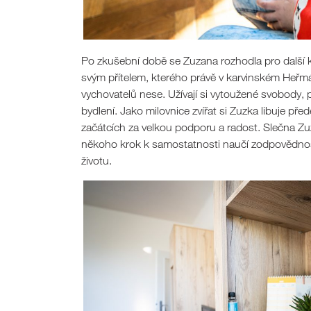
Po zkušební době se Zuzana rozhodla pro další 
svým přítelem, kterého právě v karvinském Heřmá
vychovatelů nese. Užívají si vytoužené svobody
bydlení. Jako milovnice zvířat si Zuzka libuje pře
začátcích za velkou podporu a radost. Slečna Zu
někoho krok k samostatnosti naučí zodpovědnost
životu.