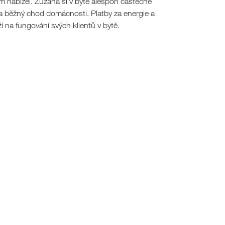
ům nabízel. Zuzana si v bytě alespoň částečně
 a běžný chod domácnosti. Platby za energie a
ží na fungování svých klientů v bytě.