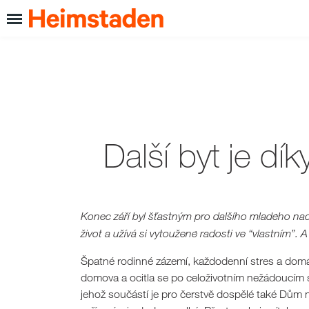
Další byt je d
Konec září byl šťastným pro dalšího mladého n
život a užívá si vytoužené radosti ve “vlastním”.
Špatné rodinné zázemí, každodenní stres a domác
domova a ocitla se po celoživotním nežádoucím s
jehož součástí je pro čerstvě dospělé také Dům n