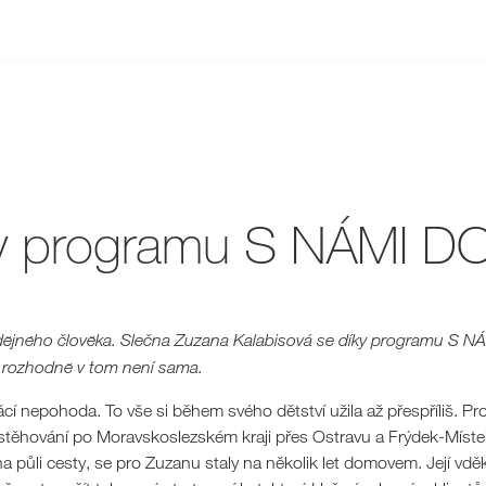
íky programu S NÁMI D
adějného člověka. Slečna Zuzana Kalabisová se díky programu S
 A rozhodně v tom není sama.
í nepohoda. To vše si během svého dětství užila až přespříliš. P
těhování po Moravskoslezském kraji přes Ostravu a Frýdek-Místek 
a půli cesty, se pro Zuzanu staly na několik let domovem. Její vd