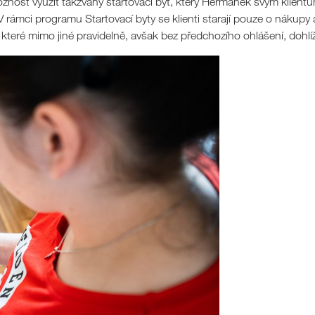
možnost využít takzvaný startovací byt, který Heřmánek svým klient
 rámci programu Startovací byty se klienti starají pouze o nákupy
í, které mimo jiné pravidelně, avšak bez předchozího ohlášení, dohlí