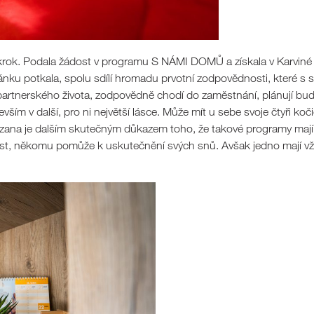
krok. Podala žádost v programu S NÁMI DOMŮ a získala v Karviné 
nku potkala, spolu sdílí hromadu prvotní zodpovědnosti, které s
, partnerského života, zodpovědně chodí do zaměstnání, plánují b
devším v další, pro ni největší lásce. Může mít u sebe svoje čtyři k
zana je dalším skutečným důkazem toho, že takové programy mají 
, někomu pomůže k uskutečnění svých snů. Avšak jedno mají vždy