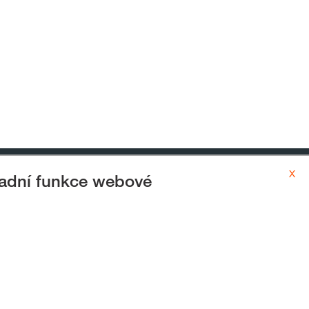
x
ladní funkce webové
y
GDPR
Zpracování cookies
ĚDNOST