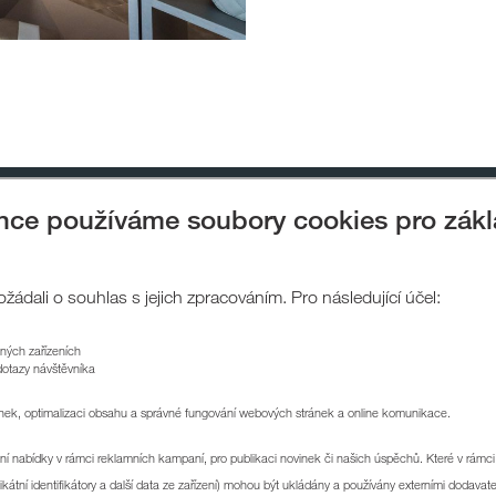
ánce používáme soubory cookies pro zák
gramy
Podpořili jsme
Napsali o nás
Pro žadatele
Kontakt
ádali o souhlas s jejich zpracováním. Pro následující účel:
zných zařízeních
TADEN CZECH
KOMERČNÍ PROSTORY
SPOLEČENSKÁ ODPOV
dotazy návštěvníka
ánek, optimalizaci obsahu a správné fungování webových stránek a online komunikace.
5 285
LinkedIn
Twitter
Instagram
í nabídky v rámci reklamních kampaní, pro publikaci novinek či našich úspěchů. Které v rámci 
kátní identifikátory a další data ze zařízení) mohou být ukládány a používány externími dodavate