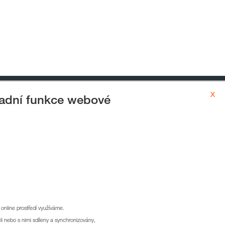
x
ladní funkce webové
y
GDPR
Zpracování cookies
ĚDNOST
Facebook
online prostředí využíváme.
li nebo s nimi sdíleny a synchronizovány,