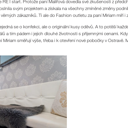
E I start. Protože paní Malířová dovedla své zkušenosti z předc
, oslnila svým projektem a získala na všechny zmíněné změny podni
 věrných zákazníků. Ti ale do Fashion outletu za paní Miriam míří i 
jedná se o konfekci, ale o originální kusy oděvů. A to potěší každ
eriálů a tím pádem i jejich dlouhé životnosti s příjemnými cenami. 
ní Miriam směřují výše, třeba i k otevření nové pobočky v Ostravě. 