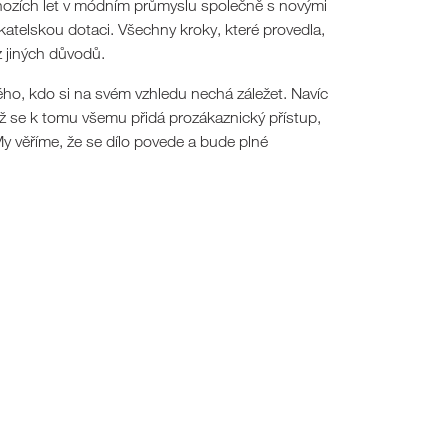
hozích let v módním průmyslu společně s novými
katelskou dotaci. Všechny kroky, které provedla,
z jiných důvodů.
ého, kdo si na svém vzhledu nechá záležet. Navíc
Když se k tomu všemu přidá prozákaznický přístup,
My věříme, že se dílo povede a bude plné