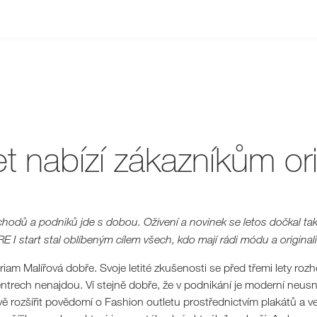
et nabízí zákazníkům or
obchodů a podniků jde s dobou. Oživení a novinek se letos dočkal tak
I start stal oblíbeným cílem všech, kdo mají rádi módu a originali
iriam Malířová dobře. Svoje letité zkušenosti se před třemi lety r
ntrech nenajdou. Ví stejně dobře, že v podnikání je moderní neusn
vířově rozšířit povědomí o Fashion outletu prostřednictvím plakátů 