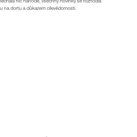
nenechala nic náhodě, všechny novinky se rozhodla
ou na dortu a důkazem cílevědomosti.