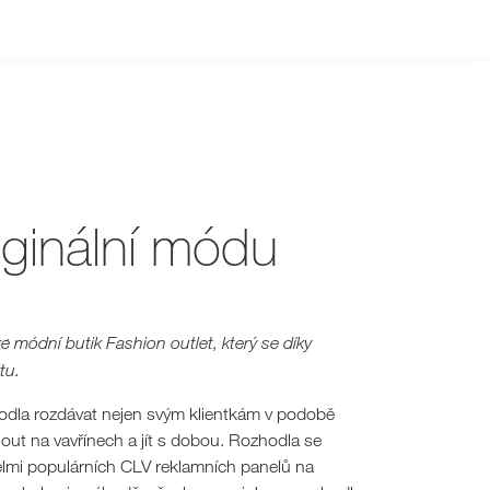
iginální módu
é módní butik Fashion outlet, který se díky
tu.
ozhodla rozdávat nejen svým klientkám v podobě
out na vavřínech a jít s dobou. Rozhodla se
a velmi populárních CLV reklamních panelů na