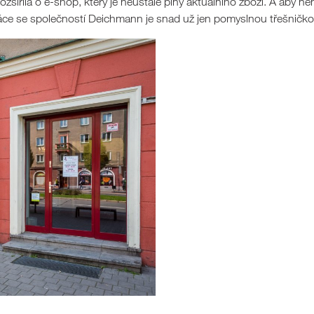
zšířila o e-shop, který je neustále plný aktuálního zboží. A aby 
upráce se společností Deichmann je snad už jen pomyslnou třešničk