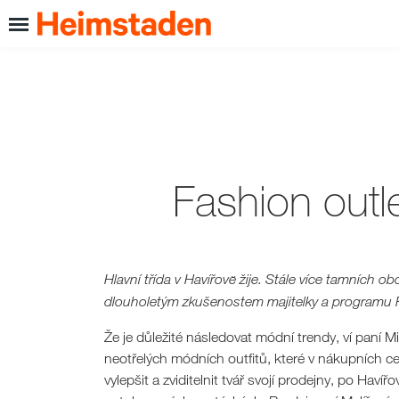
Fashion outl
Hlavní třída v Havířově žije. Stále více tamních 
dlouholetým zkušenostem majitelky a programu RE 
Že je důležité následovat módní trendy, ví paní M
neotřelých módních outfitů, které v nákupních ce
vylepšit a zviditelnit tvář svojí prodejny, po Ha