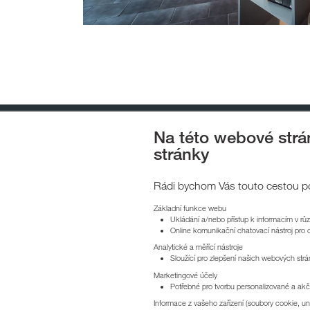
Na této webové str
stránky
Společenská odpovědnost
Pro
Rádi bychom Vás touto cestou pož
Základní funkce webu
Ukládání a/nebo přístup k informacím v rů
HEIMS
Online komunikační chatovací nástroj pro 
Analytické a měřící nástroje
Sloužící pro zlepšení našich webových str
Marketingové účely
+420 606 28
Potřebné pro tvorbu personalizované a akčn
Informace z vašeho zařízení (soubory cookie, uni