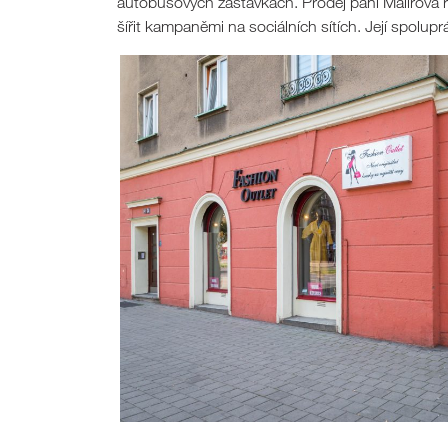
autobusových zastávkách. Prodej paní Malířová ro
šířit kampaněmi na sociálních sítích. Její spol