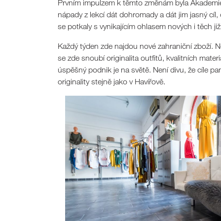
Prvním impulzem k těmto změnám byla Akademie R
nápady z lekcí dát dohromady a dát jim jasný cíl
se potkaly s vynikajícím ohlasem nových i těch již
Každý týden zde najdou nové zahraniční zboží. Ne
se zde snoubí originalita outfitů, kvalitních mat
úspěšný podnik je na světě. Není divu, že cíle pa
originality stejně jako v Havířově.